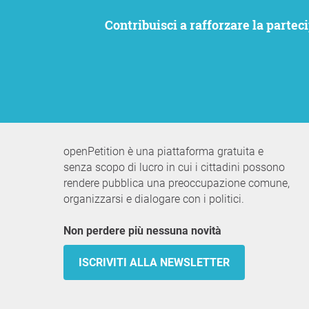
Contribuisci a rafforzare la partecipazione civica. Vogliamo che le tue istanze siano ascoltate e allo stesso tempo rimanere
openPetition è una piattaforma gratuita e
senza scopo di lucro in cui i cittadini possono
rendere pubblica una preoccupazione comune,
organizzarsi e dialogare con i politici.
Non perdere più nessuna novità
ISCRIVITI ALLA NEWSLETTER