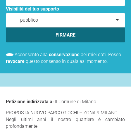
Visibilità del tuo supporto
pubblico
FIRMARE
Acconsento alla
conservazione
dei miei dati. Posso
revocare
questo consenso in qualsiasi momento.
Petizione indirizzata a:
Il Comune di Milano
PROPOSTA NUOVO PARCO GIOCHI – ZONA 9 MILANO
Negli ultimi anni il nostro quartiere è cambiato
profondamente.