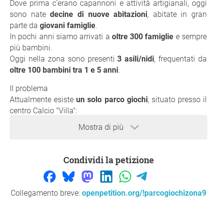
Dove prima c’erano capannoni e attività artigianali, oggi
sono nate
decine di nuove abitazioni
, abitate in gran
parte da
giovani famiglie
.
In pochi anni siamo arrivati a
oltre 300 famiglie
e sempre
più bambini.
Oggi nella zona sono presenti
3 asili/nidi
, frequentati da
oltre 100 bambini tra 1 e 5 anni
.
Il problema
Attualmente esiste
un solo parco giochi
, situato presso il
centro Calcio "Villa":
Mostra di più
vicino a un
incrocio molto trafficato
con
pochissimi giochi
(4 altalene e 2 scivoli)
insufficiente
per il numero di bambini presenti
Condividi la petizione
Ogni giorno genitori, nonni e baby sitter si trovano in
difficoltà.
Collegamento breve:
openpetition.org/!parcogiochizona9
La soluzione c’è già
Al centro del quartiere esiste (tra via Painell e via Gino