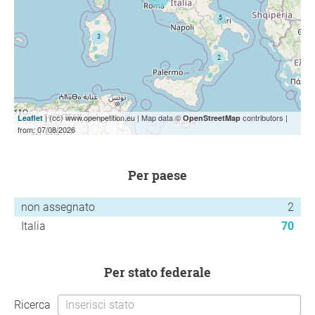
| (cc) www.openpetition.eu | Map data ©
contributors |
Leaflet
OpenStreetMap
from: 07/08/2026
per paese
non assegnato
2
Italia
70
per stato federale
Ricerca