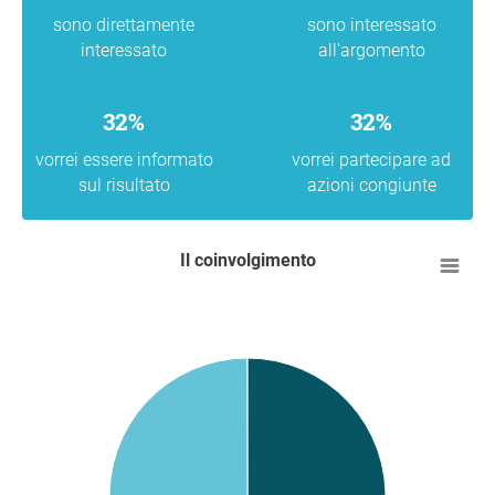
sono direttamente
sono interessato
interessato
all'argomento
32%
32%
vorrei essere informato
vorrei partecipare ad
sul risultato
azioni congiunte
Il coinvolgimento