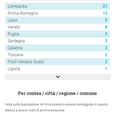
Lombardia
21
Emilia-Romagna
13
Lazio
9
Veneto
8
Puglia
5
Sardegna
3
Calabria
2
Toscana
2
Friuli-Venezia Giulia
2
Liguria
1
per contea / città / regione / comune
Nota sulla duplicazione: le firme possono essere conteggiate in questo
elenco a diversi livelli di amministrazione.