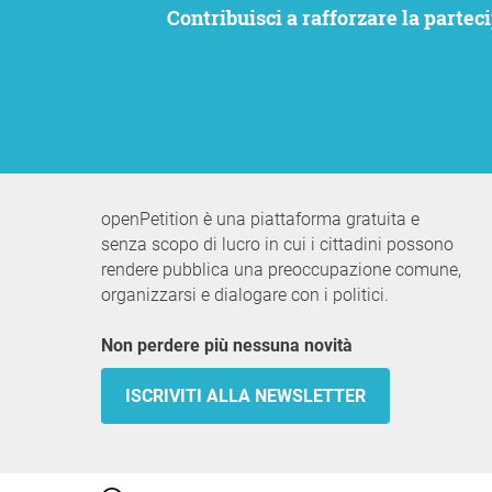
Contribuisci a rafforzare la partecipazione civica. Vogliamo che le tue istanze siano ascoltate e allo stesso tempo rimanere
openPetition è una piattaforma gratuita e
senza scopo di lucro in cui i cittadini possono
rendere pubblica una preoccupazione comune,
organizzarsi e dialogare con i politici.
Non perdere più nessuna novità
ISCRIVITI ALLA NEWSLETTER