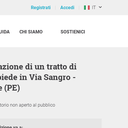
Registrati
Accedi
IT
UIDA
CHI SIAMO
SOSTIENICI
iede in Via Sangro -
e (PE)
torio non aperto al pubblico
izione va a: