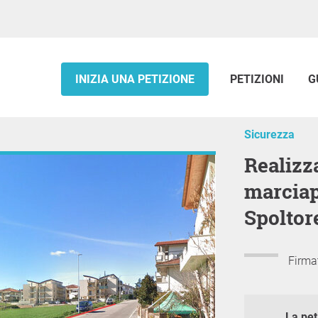
INIZIA UNA PETIZIONE
PETIZIONI
G
Sicurezza
Realizzazione di un tratto di
marciap
Spoltor
Firma
La pet