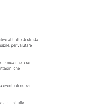
ive al tratto di strada
ibile, per valutare
polemica fine a se
ittadini che
su eventuali nuovi
azie! Link alla