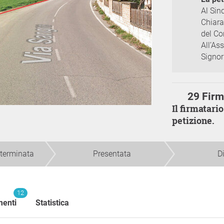
Al Sin
Chiara
del Co
All’As
Signor
29 Fir
Il firmatario non ha presentato/depositato la
petizione.
 terminata
Presentata
D
12
enti
Statistica