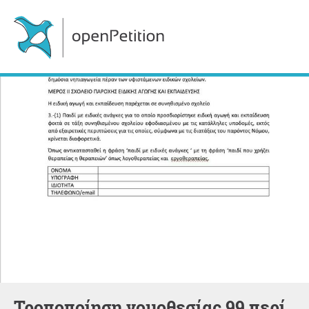
Τροποποίηση νoμοθεσίας 99 περί