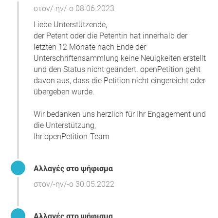
ΑμεΑ καθώς, δημιουργείται δυσμένεια ανάμεσα τους
στον/-ην/-ο 08.06.2023
όπως επίσης, και διεύρυνση της εργοθεραπείας στα
Liebe Unterstützende,
δημοτικά σχολεία και στα δημόσια νηπιαγωγεία πέραν
der Petent oder die Petentin hat innerhalb der
των υφιστάμενων ειδικών σχολείων στην Κύπρο.
letzten 12 Monate nach Ende der
Unterschriftensammlung keine Neuigkeiten erstellt
und den Status nicht geändert. openPetition geht
davon aus, dass die Petition nicht eingereicht oder
übergeben wurde.
Wir bedanken uns herzlich für Ihr Engagement und
die Unterstützung,
Ihr openPetition-Team
Αλλαγές στο ψήφισμα
στον/-ην/-ο 30.05.2022
Αλλαγές στο ψήφισμα