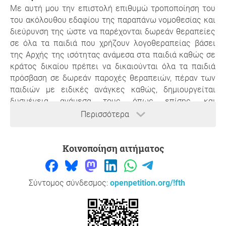
Με αυτή μου την επιστολή επιθυμώ τροποποίηση του
του ακόλουθου εδαφίου της παραπάνω νομοθεσίας και
διεύρυνση της ώστε να παρέχονται δωρεάν θεραπείες
σε όλα τα παιδιά που χρήζουν λογοθεραπείας βάσει
της Αρχής της ισότητας ανάμεσα στα παιδιά καθώς σε
κράτος δικαίου πρέπει να δικαιούνται όλα τα παιδιά
πρόσβαση σε δωρεάν παροχές θεραπειών, πέραν των
παιδιών με ειδικές ανάγκες καθώς, δημιουργείται
δυσμένεια ανάμεσα τους όπως επίσης, και
διεύρυνση της εργοθεραπείας στα δημοτικά σχολεία
Περισσότερα
και στα δημόσια νηπιαγωγεία πέραν των υφιστάμενων
ειδικών σχολείων.
Κοινοποίηση αιτήματος
ΜΕΡΟΣ II ΣΧΟΛΕΙΟ ΠΑΡΟΧΗΣ ΕΙΔΙΚΗΣ ΑΓΩΓΗΣ ΚΑΙ
ΕΚΠΑΙΔΕΥΣΗΣ
Η ειδική αγωγή και εκπαίδευση παρέχεται σε
συνηθισμένο σχολείο
Σύντομος σύνδεσμος:
openpetition.org/!fth
3.-(1) Παιδί με ειδικές ανάγκες για το οποίο
προσδιορίστηκε ειδική αγωγή και εκπαίδευση φοιτά σε
τάξη συνηθισμένου σχολείου εφοδιασμένου με τις