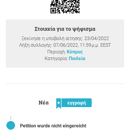
κατάλληλες υποδομές, εκτός από εξαιρετικές
περιπτώσεις για τις οποίες, σύμφωνα με τις διατάξεις
του παρόντος Νόμου, κρίνεται διαφορετικά.
Όπως αντικατασταθεί η φράση ‘παιδί με ειδικές
Στοιχεία για το ψήφισμα
ανάγκες ‘ με τη φράση ‘παιδί που χρήζει θεραπείας η
θεραπειών’ όπως λογοθεραπείας και εργοθεραπείας.
Ξεκίνησε η υποβολή αίτησης: 23/04/2022
ΟΝΟΜΑ
Λήξη συλλογής: 07/06/2022, 11:59 μ.μ. EEST
Περιοχή:
Κύπρος
ΥΠΟΓΡΑΦΗ
Κατηγορία:
Παιδεία
ΙΔΙΟΤΗΤΑ
ΤΗΛΕΦΩΝΟ/email
Αιτιολόγηση
Ειναι σημαντικό να παρέχονται δωρεάν θεραπείες σε
Νέα
εγγραφή
όλα τα παιδιά που χρήζουν λογοθεραπείας βάσει της
Αρχής της ισότητας ανάμεσα στα παιδιά καθώς σε
κράτος δικαίου πρέπει να δικαιούνται όλα τα παιδιά
Petition wurde nicht eingereicht
πρόσβαση σε δωρεάν παροχές θεραπειών, πέραν των