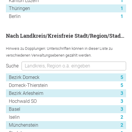
Kanton Luzern
1
Thüringen
1
Berlin
1
nach Landkreis/Kreisfreie Stadt/Region/Stadtbezirk
Hinweis zu Dopplungen: Unterschriften können in dieser Liste zu
verschiedenen Verwaltungsebenen gezählt werden.
Suche
Bezirk Dorneck
5
Dorneck-Thierstein
5
Bezirk Arlesheim
3
Hochwald SO
3
Basel
3
Iselin
2
Münchenstein
2