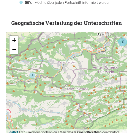
50%
- Möchte über jeden Fortschritt informiert werden
Geografische Verteilung der Unterschriften
+
−
| (cc) www.openpetition.eu | Map data ©
contributors |
Leaflet
OpenStreetMap