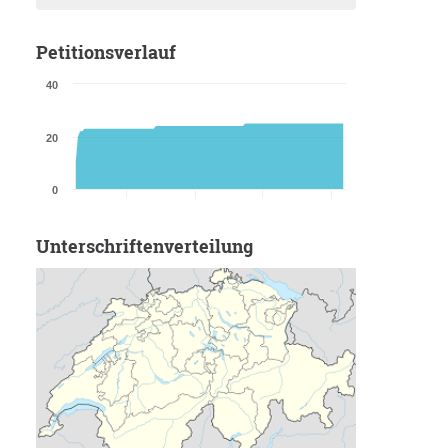
Petitionsverlauf
40
20
0
Unterschriftenverteilung