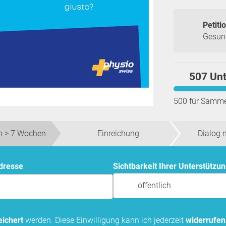
Petitio
Gesund
507 Unt
500 für Samme
 > 7 Wochen
Einreichung
Dialog 
Adresse
Sichtbarkeit Ihrer Unterstützu
öffentlich
ichert
werden. Diese Einwilligung kann ich jederzeit
widerrufen