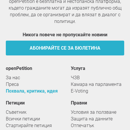
openPetition е безплатна и нестопанска платформа,
където гражданите могат да изразят публично общ
проблем, да се организират и да влязат в диалог с
политици.
Никога повече не пропускайте новини
АБОНИРАЙТЕ СЕ ЗА БЮЛЕТИНА
openPetition
услуга
За нас
ЧЗВ
Преса
Камара на парламента
Похвала, критика, идея
E-Voting
Петиции
Правни
Съветник
Условия за ползване
Всички петиции
Защита на данните
Стартирайте петиция
Отпечатък