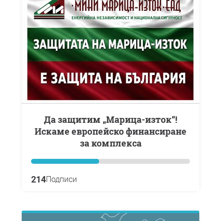
Да защитим „Марица-изток“!
Искаме европейско финансиране
за комплекса
214
Подписи