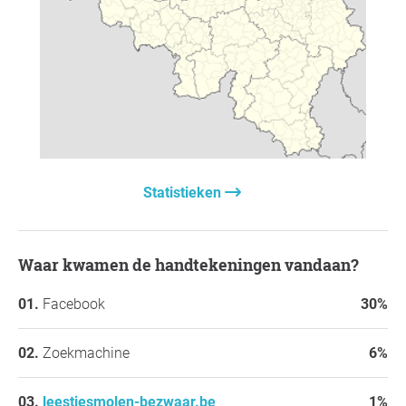
Met vriendelijke groet,
Het actiecomité Leestjesmolen
Statistieken
Waar kwamen de handtekeningen vandaan?
Facebook
30%
Zoekmachine
6%
leestjesmolen-bezwaar.be
1%