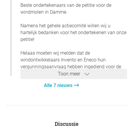
Beste ondertekenaars van de petitie voor de
windmolen in Damme.
Namens het gehele actiecomité willen wij u
hartelijk bedanken voor het ondertekenen van onze
petitie!
Helaas moeten wij melden dat de
windontwikkelaars Invento en Eneco hun
vergunningsaanvraag hebben ingediend voor de
bouw van een enorme windturbine van maar liefst
Toon meer
250 meter hoog!
Alle 7 nieuws
Je kan nog tot 25 april 2025 bezwaar indienen.
U hebt de keuze uit 3 mogelijkheden om bezwaar
in te dienen.
👉Vul het algemeen bezwaarschrift in en teken het
Discussie
via
windmolendamme.be/