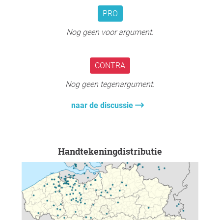
PRO
👉of Stel zelf een bezwaarschrift op en dien dit in
via het omgevingsloket, of stuur het naar Stad
Nog geen voor argument.
Damme.
👉of Wie een bijdrage heeft geleverd, of dat nog wil
CONTRA
doen, kan via rekeningnummer
KBC BE69731064059478 en indien gewenst
Nog geen tegenargument.
aansluiten bij het bezwaar van onze advocaat.
Neem contact met ons op via
naar de discussie
leestjesmolen@gmail.com voor de benodigde
documenten.
📣 Iedereen van 18 jaar en ouder kan bezwaar
Handtekeningdistributie
indienen, let wel op, dit is slechts eenmaal
mogelijk.
Nogmaals bedankt namens het actiecomité
Leestjesmolen. Bij vragen kunt u altijd contact met
ons opnemen via leestjesmolen@gmail.com.