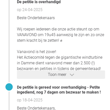
De petitie is overhandigd
op 24-04-2025
Vraag voor de initiatiefnemer
Beste Ondertekenaars
Wij roepen iedereen die onze actie steunt op om
VANAVOND om 19u45 aanwezig te zijn en zo onze
stem kracht bij te zetten! ✊
Vanavond is het zover!
Het Actiecomité tegen de gigantische windturbine
in Damme dient vanavond meer dan 2.500 (!)
bezwaren en petities in tijdens de gemeenteraad!
💪🌬️
Toon meer
Ondertussen gaat de teller door en naderen we de
3.000 !!!
De petitie is gereed voor overhandiging - Petite
ingediend, nog 7 dagen om bezwaar te maken !
🕗 Wanneer? Vanavond om 19u45
op 18-04-2025
📍 Waar? Stadhuis Markt Damme centrum
Beste Ondertekenaars,