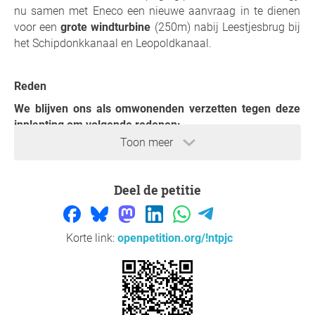
nu samen met Eneco een nieuwe aanvraag in te dienen
voor een
grote windturbine
(250m) nabij Leestjesbrug bij
het Schipdonkkanaal en Leopoldkanaal.
Reden
We blijven ons als omwonenden verzetten tegen deze
inplanting om volgende redenen:
Toon meer
Een windmolen plaatsen in LWAG (landschappelijk
waardevol agrarisch gebied) is in strijdigheid met de
bestemming en de schoonheidswaarde komt hierbij
Deel de petitie
in het gedrang.
De studies over de inplanting stellen ons
allesbehalve gerust omdat de huidige Vlaamse
Korte link:
openpetition.org/!ntpjc
wetgeving niet conform de Europese normen
is. Heel wat wetenschappelijk onderbouwde studies
bevestigen dat de Vlaamse normen absoluut niet
voldoen
. Een grote windmolen zo dicht bij een
woonzone zetten zorgt voor slagschaduw,