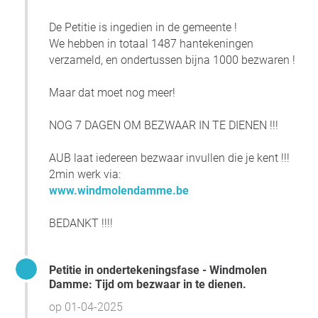
Bezwaar kan nog steeds online tot morgen op
www.windmolendamme.be
De Petitie is ingedien in de gemeente !
We hebben in totaal 1487 hantekeningen
BEDANKT !
verzameld, en ondertussen bijna 1000 bezwaren !
Maar dat moet nog meer!
NOG 7 DAGEN OM BEZWAAR IN TE DIENEN !!!
AUB laat iedereen bezwaar invullen die je kent !!!
2min werk via:
www.windmolendamme.be
BEDANKT !!!!
Petitie in ondertekeningsfase - Windmolen
Damme: Tijd om bezwaar in te dienen.
op 01-04-2025