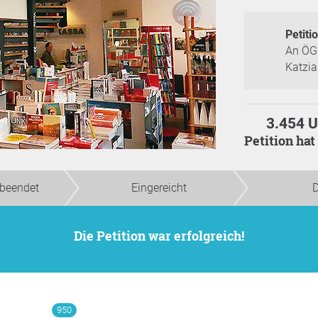
Petitio
An ÖG
Katzia
3.454 U
Petition ha
beendet
Eingereicht
D
Die Petition war erfolgreich!
950