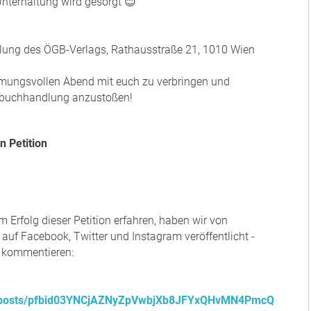
Unterhaltung wird gesorgt 😊
lung des ÖGB-Verlags, Rathausstraße 21, 1010 Wien
mmungsvollen Abend mit euch zu verbringen und
hbuchhandlung anzustoßen!
n Petition
rfolg dieser Petition erfahren, haben wir von
 auf Facebook, Twitter und Instagram veröffentlicht -
d kommentieren:
n/posts/pfbid03YNCjAZNyZpVwbjXb8JFYxQHvMN4PmcQ