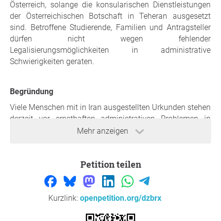
Österreich, solange die konsularischen Dienstleistungen
der Österreichischen Botschaft in Teheran ausgesetzt
sind. Betroffene Studierende, Familien und Antragsteller
dürfen nicht wegen fehlender
Legalisierungsmöglichkeiten in administrative
Schwierigkeiten geraten.
Begründung
Viele Menschen mit in Iran ausgestellten Urkunden stehen
derzeit vor ernsthaften administrativen Problemen in
Österreich. Betroffen sind insbesondere Studierende,
Mehr anzeigen
Familien, Kinder sowie Personen mit laufenden
Aufenthalts-, Studien- oder Familienverfahren.
Petition teilen
Dokumente wie Universitätsabschlüsse,
Studienunterlagen, Heiratsurkunden, Geburtsurkunden
und andere Personenstandsdokumente benötigen für die
Kurzlink:
openpetition.org/dzbrx
Verwendung in Österreich häufig eine Legalisation bzw.
Beglaubigung durch die Österreichische Botschaft in