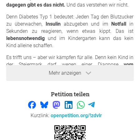
dagegen gibt es das nicht.
Und das verstehen wir nicht.
Denn Diabetes Typ 1 bedeutet: Jeden Tag den Blutzucker
zu überwachen,
Insulin
abzugeben und im
Notfall
in
Sekunden zu reagieren, wenn etwas kippt. Das ist
lebensnotwendig
und im Kindergarten kann das kein
Kind alleine schaffen.
Es trifft uns – aber wir kämpfen für alle. Denn kein Kind in
der Steiermark darf wegen einer Diagnose
vom
Kindergarten ausgeschlossen
werden.
Mehr anzeigen
Auch
Kindergartenpädagog:innen
, die den Betroffen
gerne helfen wollen, stehen in der Steiermark vor großen
Petition teilen
Herausforderungen.
Wir fordern die steirische Landesregierung auf:
Kurzlink:
openpetition.org/!zdvlr
⁠Rechtsanspruch auf Assistenz ab dem ersten
Kindergartentag
⁠Klare, einheitliche Regeln für alle steirischen