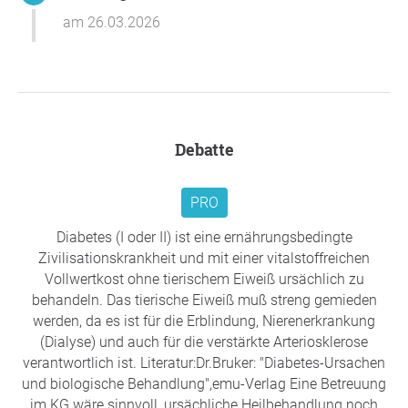
in der Steiermark hat ein Recht auf sichere Betreuung,
am 26.03.2026
vom ersten Kindergartentag an.
Wir brauchen jetzt eine Lösung – für Jayden und für alle
betroffenen Familien.
Unterschreibe jetzt!
Vielen Dank für Ihre Unterstützung,
Bianca Rohrer
, Trieben
Debatte
PRO
Diabetes (I oder II) ist eine ernährungsbedingte
Zivilisationskrankheit und mit einer vitalstoffreichen
Vollwertkost ohne tierischem Eiweiß ursächlich zu
behandeln. Das tierische Eiweiß muß streng gemieden
werden, da es ist für die Erblindung, Nierenerkrankung
(Dialyse) und auch für die verstärkte Arteriosklerose
verantwortlich ist. Literatur:Dr.Bruker: "Diabetes-Ursachen
und biologische Behandlung",emu-Verlag Eine Betreuung
im KG wäre sinnvoll, ursächliche Heilbehandlung noch