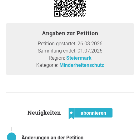
Kindergärten
⁠Sichere Betreuung für jedes Kind mit Diabetes Typ 1
⁠Geschultes Assistenzpersonal, das Pädagog:innen
unterstützt
⁠Rechtliche Absicherung für
Angaben zur Petition
Betreuungseinrichtungen und Personal
Petition gestartet: 26.03.2026
⁠Verbindliche Strukturen, damit Kinder sicher betreut
Sammlung endet: 01.07.2026
werden können – ohne Überforderung des
Region:
Steiermark
Personals
Kategorie:
Minderheitenschutz
Begründung
Ohne Unterstützung können viele Kinder mit Diabetes
Typ 1 nicht in den Kindergarten gehen.
Eltern müssen
Arbeitszeiten reduzieren oder ganz zuhause bleiben.
Neuigkeiten
abonnieren
Eine Diagnose darf nicht darüber entscheiden, ob ein
Kind am Alltag teilnehmen kann.
Es trifft uns – aber wir kämpfen für alle. Denn jedes Kind
Änderungen an der Petition