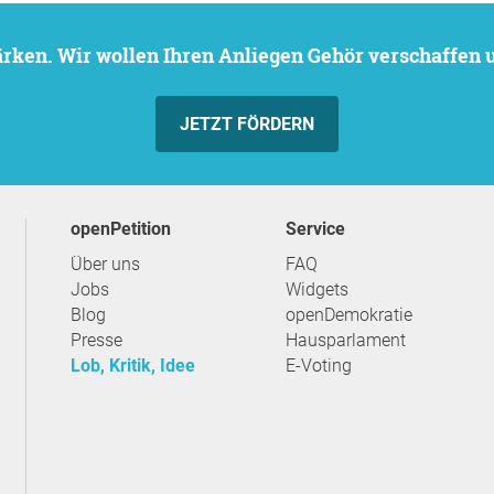
stärken. Wir wollen Ihren Anliegen Gehör verschaffen
JETZT FÖRDERN
openPetition
Service
Über uns
FAQ
Jobs
Widgets
Blog
openDemokratie
Presse
Hausparlament
Lob, Kritik, Idee
E-Voting