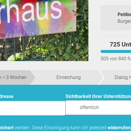
Petitio
Bürger
725 Unt
505 von 840 f
 > 3 Wochen
Einreichung
Dialog 
Adresse
Sichtbarkeit Ihrer Unterstützu
öffentlich
ichert
werden. Diese Einwilligung kann ich jederzeit
widerrufen