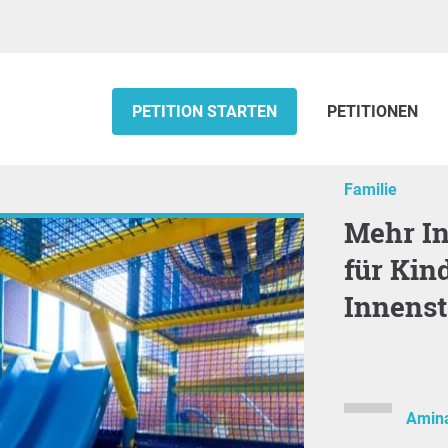
PETITION STARTEN
PETITIONEN
Familie
Mehr Indoor-Spielmöglichkeiten
für Kin
Innenst
Amina