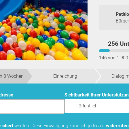
Petitio
Bürge
256 Unt
146 von 1.900
h 8 Wochen
Einreichung
Dialog 
Adresse
Sichtbarkeit Ihrer Unterstützu
öffentlich
ichert
werden. Diese Einwilligung kann ich jederzeit
widerrufen