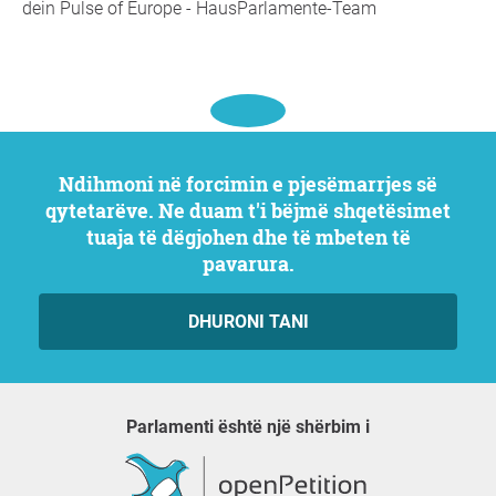
dein Pulse of Europe - HausParlamente-Team
Ndihmoni në forcimin e pjesëmarrjes së
qytetarëve. Ne duam t'i bëjmë shqetësimet
tuaja të dëgjohen dhe të mbeten të
pavarura.
DHURONI TANI
Parlamenti është një shërbim i