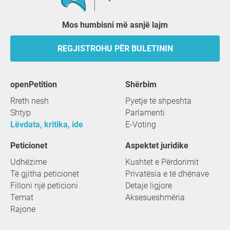
Mos humbisni më asnjë lajm
REGJISTROHU PËR BULETININ
openPetition
shërbim
Rreth nesh
Pyetje të shpeshta
Shtyp
Parlamenti
Lëvdata, kritika, ide
E-Voting
Peticionet
Aspektet juridike
Udhëzime
Kushtet e Përdorimit
Të gjitha peticionet
Privatësia e të dhënave
Filloni një peticioni
Detaje ligjore
Temat
Aksesueshmëria
Rajone