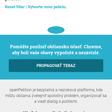
Reset filter
|
Vytvorte novú petíciu.
Pomôžte posilniť občiansku účasť. Chceme,
aby boli vaše obavy vypočuté a nezávislé.
PROPAGOVAŤ TERAZ
openPetition je bezplatná a nezisková platforma, kde
môžu občania zverejniť spoločný problém, organizovať sa
a viesť dialóg s politikmi.