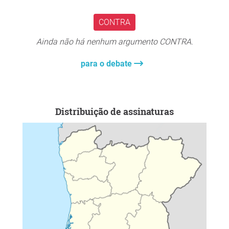
vida privada não são objetivos opostos, mas
complementares, quando respeitam o Estado de Direito e
CONTRA
os direitos humanos.
Assinatura da Petição
Ainda não há nenhum argumento CONTRA.
Ao assinar esta petição, manifesto o meu apoio à
proteção da vida privada e ao direito ao uso de VPN em
para o debate
Portugal.
Por favor, indique os seguintes dados para validação da
assinatura e para eventual contacto futuro relacionado
com esta iniciativa:
Distribuição de assinaturas
Nome:
Apelido:
Endereço de correio eletrónico (e-mail):
Número de telefone:
Os dados fornecidos serão utilizados exclusivamente no
âmbito desta petição.
Razões