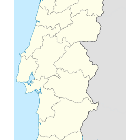
A presente petição surge da crescente preocupação dos
cidadãos com a defesa da vida privada, da segurança
digital e das liberdades fundamentais no contexto de
uma sociedade cada vez mais dependente da Internet. O
uso de redes privadas virtuais (VPN) constitui uma
prática legal, legítima e amplamente reconhecida como
essencial para a proteção de dados pessoais, da
confidencialidade das comunicações e da liberdade de
informação.
As VPN não são instrumentos de ilegalidade, mas sim
ferramentas de segurança utilizadas diariamente por
cidadãos comuns, empresas, profissionais da tecnologia,
trabalhadores remotos, jornalistas e defensores dos
direitos humanos, com o objetivo de se protegerem
contra ciberataques, vigilância abusiva, roubo de
identidade e outras ameaças digitais.
Restringir ou enfraquecer o direito ao uso de VPN em
Portugal colocaria em causa princípios fundamentais
consagrados na Constituição da República Portuguesa,