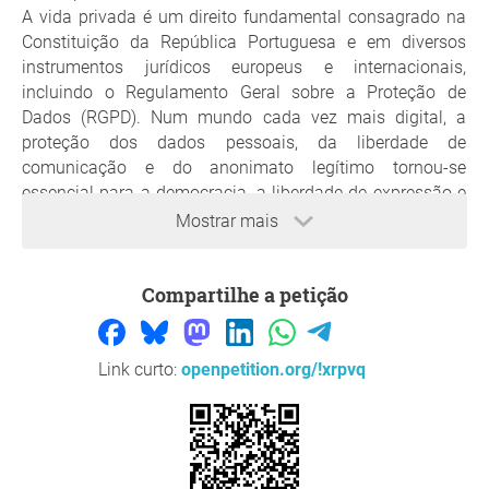
A vida privada é um direito fundamental consagrado na
Constituição da República Portuguesa e em diversos
instrumentos jurídicos europeus e internacionais,
incluindo o Regulamento Geral sobre a Proteção de
Dados (RGPD). Num mundo cada vez mais digital, a
proteção dos dados pessoais, da liberdade de
comunicação e do anonimato legítimo tornou-se
essencial para a democracia, a liberdade de expressão e
a segurança dos cidadãos.
Mostrar mais
As VPN são ferramentas legais e legítimas que permitem:
Proteger dados pessoais contra vigilância abusiva,
Compartilhe a petição
ciberataques e roubos de identidade;
Garantir a segurança das comunicações,
especialmente em redes públicas;
Link curto:
openpetition.org/!xrpvq
Defender a liberdade de informação e a neutralidade
da Internet;
Proteger jornalistas, ativistas, profissionais e
cidadãos no exercício dos seus direitos digitais.