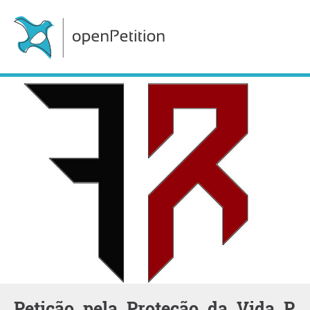
Petição_pela_Proteção_da_Vida_P