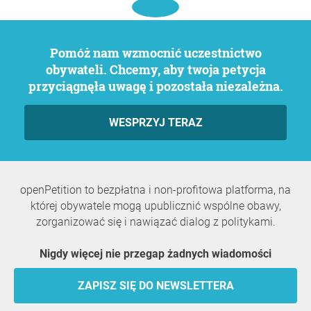
Pomóż nam wzmocnić uczestnictwo
obywateli. Chcemy, aby twoja petycja
przyciągnęła uwagę i pozostała niezależna.
WESPRZYJ TERAZ
openPetition to bezpłatna i non-profitowa platforma, na
której obywatele mogą upublicznić wspólne obawy,
zorganizować się i nawiązać dialog z politykami.
Nigdy więcej nie przegap żadnych wiadomości
ZAPISZ SIĘ DO NEWSLETTERA