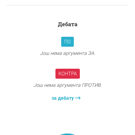
дебата
ПО
Још нема аргумента ЗА.
КОНТРА
Још нема аргумента ПРОТИВ.
за дебату