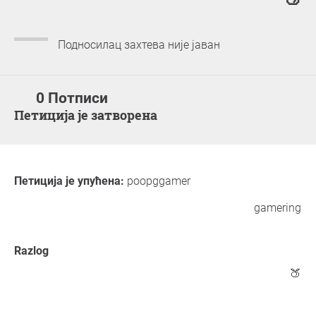
Подносилац захтева није јаван
0 Потписи
Петиција је затворена
Петиција је упућена:
poopggamer
gamering
Razlog
🍑