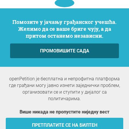
Помозите у јачању грађанског учешћа.
Желимо да се ваше бриге чују, а да
притом останемо независни.
ПРОМОВИШИТЕ САДА
openPetition је бесплатна и непрофитна платформа
где грађани могу јавно изнети заједнички проблем,
организовати се и ступити у дијалог са
политичарима.
Више никада не пропустите ниједну вест
ПРЕТПЛАТИТЕ СЕ НА БИЛТЕН