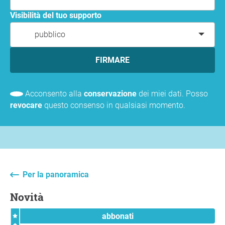
Visibilità del tuo supporto
pubblico
FIRMARE
Acconsento alla
conservazione
dei miei dati. Posso
revocare
questo consenso in qualsiasi momento.
Per la panoramica
Novità
abbonati