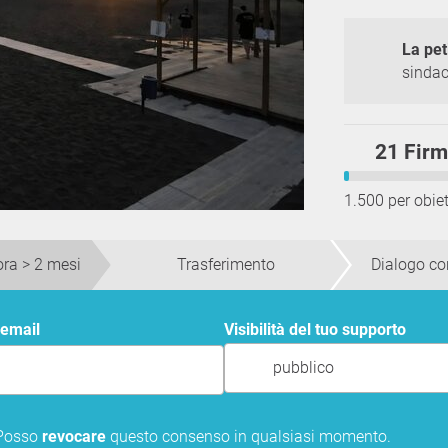
La pet
sindac
21 Fir
1.500 per obiet
ora > 2 mesi
Trasferimento
Dialogo con
 email
Visibilità del tuo supporto
pubblico
 Posso
revocare
questo consenso in qualsiasi momento.