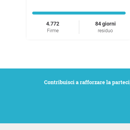
4.772
84 giorni
Firme
residuo
Contribuisci a rafforzare la partecipazione civica. Vogliamo che le tue istanze siano ascoltate e allo stesso tempo rimanere