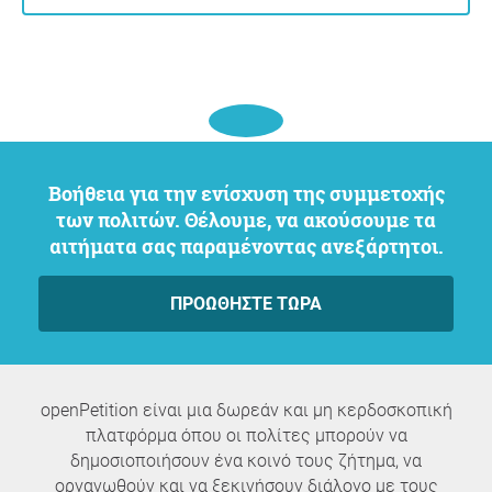
Βοήθεια για την ενίσχυση της συμμετοχής
των πολιτών. Θέλουμε, να ακούσουμε τα
αιτήματα σας παραμένοντας ανεξάρτητοι.
ΠΡΟΩΘΉΣΤΕ ΤΏΡΑ
openPetition είναι μια δωρεάν και μη κερδοσκοπική
πλατφόρμα όπου οι πολίτες μπορούν να
δημοσιοποιήσουν ένα κοινό τους ζήτημα, να
οργανωθούν και να ξεκινήσουν διάλογο με τους