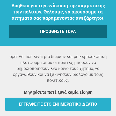
Βοήθεια για την ενίσχυση της συμμετοχής
των πολιτών. Θέλουμε, να ακούσουμε τα
αιτήματα σας παραμένοντας ανεξάρτητοι.
ΠΡΟΩΘΉΣΤΕ ΤΏΡΑ
openPetition είναι μια δωρεάν και μη κερδοσκοπική
πλατφόρμα όπου οι πολίτες μπορούν να
δημοσιοποιήσουν ένα κοινό τους ζήτημα, να
οργανωθούν και να ξεκινήσουν διάλογο με τους
πολιτικούς.
Μην χάσετε ποτέ ξανά καμία είδηση
ΕΓΓΡΑΦΕΊΤΕ ΣΤΟ ΕΝΗΜΕΡΩΤΙΚΌ ΔΕΛΤΊΟ