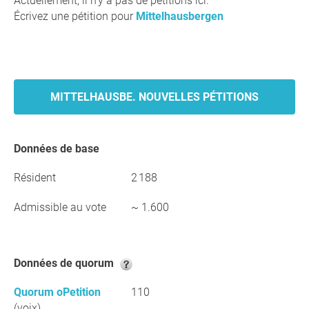
Actuellement, il n'y a pas de pétitions ici.
Écrivez une pétition pour
Mittelhausbergen
MITTELHAUSBE. NOUVELLES PÉTITIONS
Données de base
Résident
2 188
Admissible au vote
~ 1.600
Données de quorum
Quorum oPetition
110
(voix)