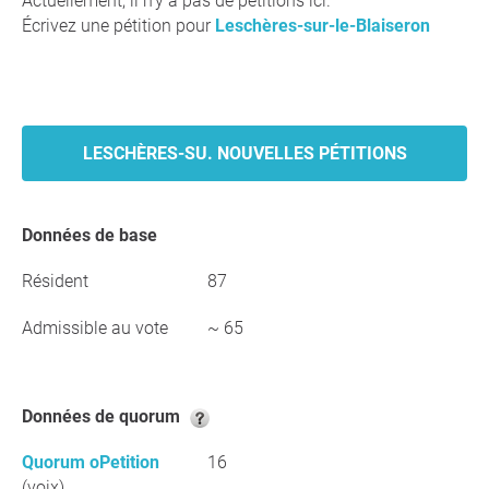
Actuellement, il n'y a pas de pétitions ici.
Écrivez une pétition pour
Leschères-sur-le-Blaiseron
LESCHÈRES-SU. NOUVELLES PÉTITIONS
Données de base
Résident
87
Admissible au vote
~ 65
Données de quorum
Quorum oPetition
16
(voix)