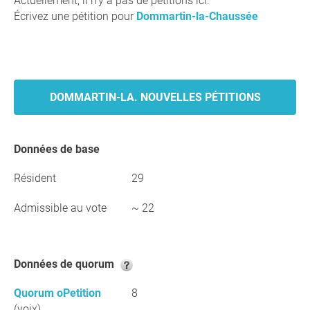
Actuellement, il n'y a pas de pétitions ici.
Écrivez une pétition pour
Dommartin-la-Chaussée
DOMMARTIN-LA. NOUVELLES PÉTITIONS
Données de base
Résident
29
Admissible au vote
~ 22
Données de quorum
Quorum oPetition
8
(voix)