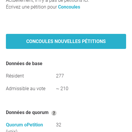
Actuellement, il n'y a pas de pétitions ici.
Écrivez une pétition pour
Concoules
CONCOULES NOUVELLES PÉTITIONS
Données de base
Résident
277
Admissible au vote
~ 210
Données de quorum
Quorum oPetition
32
(voix)