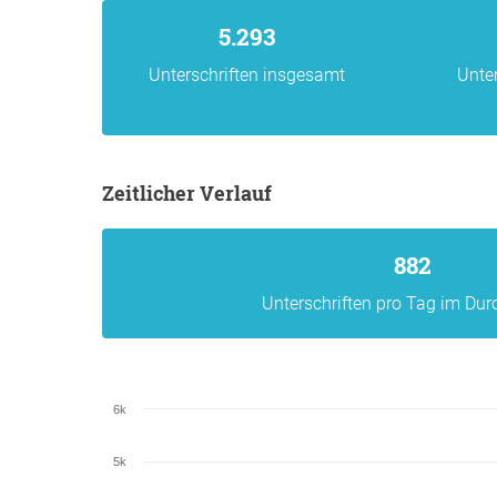
5.293
Unterschriften insgesamt
Unte
Zeitlicher Verlauf
882
Unterschriften pro Tag im Dur
6k
5k