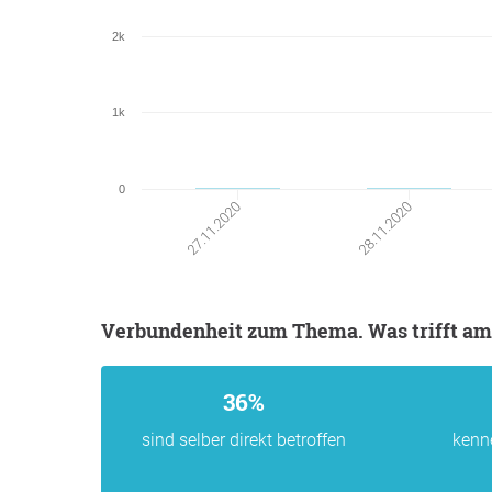
2k
1k
0
28.11.2020
27.11.2020
Verbundenheit zum Thema. Was trifft am
36%
sind selber direkt betroffen
kenn