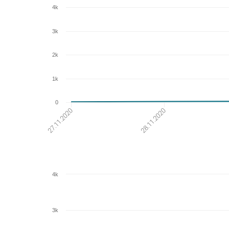
4k
3k
2k
1k
0
27.11.2020
28.11.2020
4k
3k