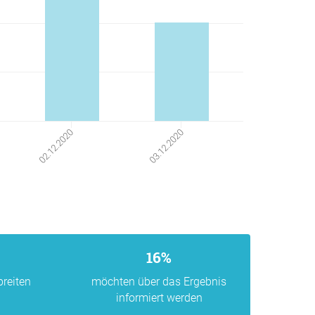
02.12.2020
03.12.2020
16%
breiten
möchten über das Ergebnis
informiert werden