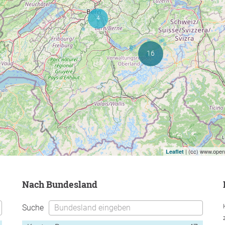
| (cc) www.openp
Leaflet
nach Bundesland
Suche