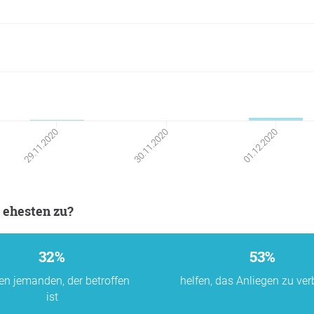
30.11.2020
01.12.2020
29.11.2020
 ehesten zu?
32%
53%
en jemanden, der betroffen
helfen, das Anliegen zu ver
ist