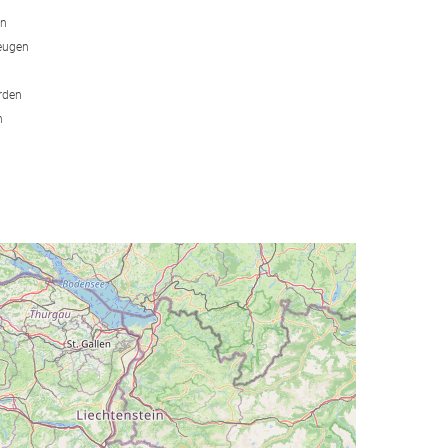
en
eugen
erden
n