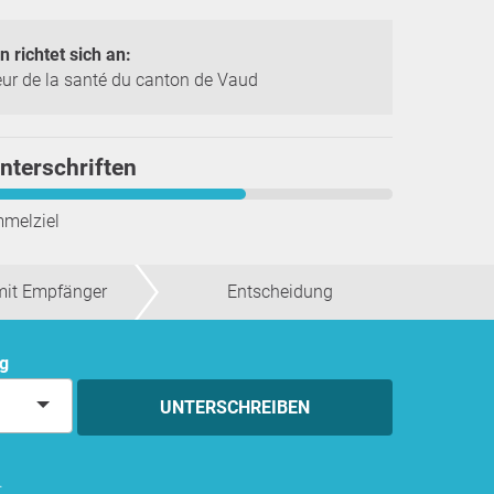
n richtet sich an:
eur de la santé du canton de Vaud
nterschriften
mmelziel
mit Empfänger
Entscheidung
ng
UNTERSCHREIBEN
.