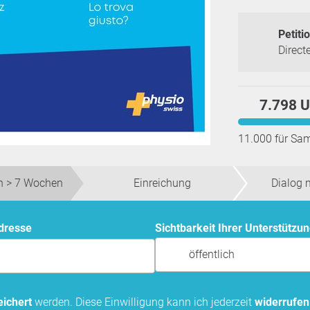
Petitio
Direct
7.798 U
11.000 für Sa
 > 7 Wochen
Einreichung
Dialog 
Adresse
Sichtbarkeit Ihrer Unterstützu
öffentlich
ichert
werden. Diese Einwilligung kann ich jederzeit
widerrufen