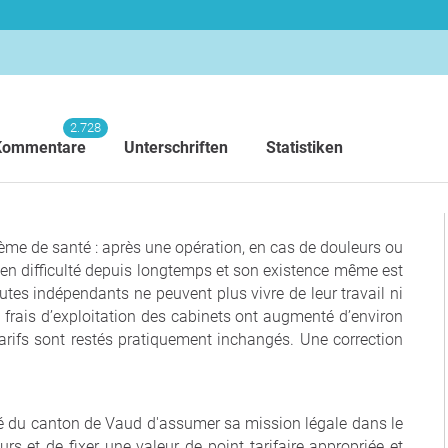
2.728
Kommentare
Unterschriften
Statistiken
ème de santé : après une opération, en cas de douleurs ou
t en difficulté depuis longtemps et son existence même est
es indépendants ne peuvent plus vivre de leur travail ni
s frais d’exploitation des cabinets ont augmenté d’environ
tarifs sont restés pratiquement inchangés. Une correction
té du canton de Vaud d'assumer sa mission légale dans le
rs et de fixer une valeur de point tarifaire appropriée et