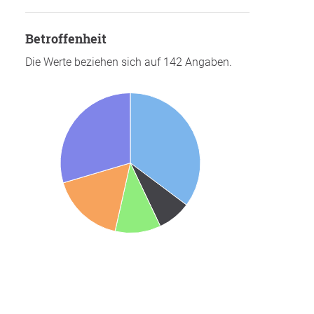
Betroffenheit
Die Werte beziehen sich auf 142 Angaben.