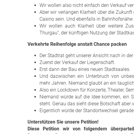
Wir wollen also nicht einfach den Verkauf ver
Aber wir verlangen Klarheit über die Zukunf
Casino sein. Und ebenfalls in Bahnhofsnähe 
Wir wollen auch Klarheit über weitere 
Thurgau“, der künftigen Nutzung der Stadtk
Verkehrte Reihenfolge anstatt Chance packen
Der Stadtrat geht unserer Ansicht nach in der
Zuerst der Verkauf der Liegenschaft.
Erst dann der Bau eines neuen Stadtsaales.
Und dazwischen ein Unterbruch von unbes
mehr Jahren. Niemand glaubt an ein tauglic
Also ein Lockdown für Konzerte, Theater, Se
Niemand würde auf die Idee kommen, ein S
steht. Genau das sieht diese Botschaft aber v
Eigentlich würde der Standortwechsel gerade 
Unterstützen Sie unsere Petition!
Diese Petition wir von folgendem überparteil