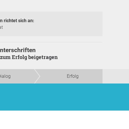
n richtet sich an:
at
nterschriften
t zum Erfolg beigetragen
ialog
Erfolg