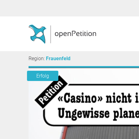
Region:
Frauenfeld
Erfolg