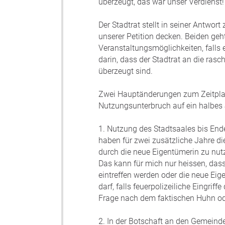
überzeugt, das war unser Verdienst!
Der Stadtrat stellt in seiner Antwort
unserer Petition decken. Beiden geh
Veranstaltungsmöglichkeiten, falls e
darin, dass der Stadtrat an die rasc
überzeugt sind.
Zwei Hauptänderungen zum Zeitplan
Nutzungsunterbruch auf ein halbes 
1. Nutzung des Stadtsaales bis En
haben für zwei zusätzliche Jahre di
durch die neue Eigentümerin zu nut
Das kann für mich nur heissen, dass
eintreffen werden oder die neue Ei
darf, falls feuerpolizeiliche Eingri
Frage nach dem faktischen Huhn ode
2. In der Botschaft an den Gemeinde