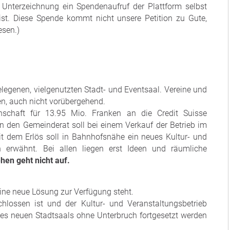
 Unterzeichnung ein Spendenaufruf der Plattform selbst
weist. Diese Spende kommt nicht unsere Petition zu Gute,
esen.)
elegenen, vielgenutzten Stadt- und Eventsaal. Vereine und
en, auch nicht vorübergehend.
enschaft für 13.95 Mio. Franken an die Credit Suisse
 den Gemeinderat soll bei einem Verkauf der Betrieb im
t dem Erlös soll in Bahnhofsnähe ein neues Kultur- und
en erwähnt. Bei allen liegen erst Ideen und räumliche
hen geht nicht auf.
eine neue Lösung zur Verfügung steht.
hlossen ist und der Kultur- und Veranstaltungsbetrieb
es neuen Stadtsaals ohne Unterbruch fortgesetzt werden