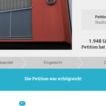
Petitio
Stadtr
1.948 U
Petition ha
beendet
Eingereicht
D
Die Petition war erfolgreich!
91