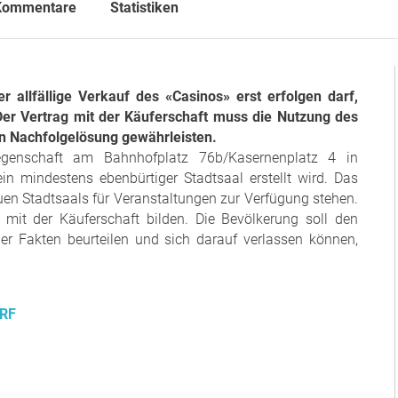
Kommentare
Statistiken
r allfällige Verkauf des «Casinos» erst erfolgen darf,
Der Vertrag mit der Käuferschaft muss die Nutzung des
en Nachfolgelösung gewährleisten.
iegenschaft am Bahnhofplatz 76b/Kasernenplatz 4 in
in mindestens ebenbürtiger Stadtsaal erstellt wird. Das
uen Stadtsaals für Veranstaltungen zur Verfügung stehen.
mit der Käuferschaft bilden. Die Bevölkerung soll den
er Fakten beurteilen und sich darauf verlassen können,
SRF