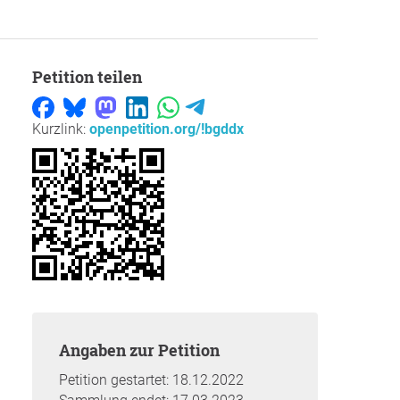
Petition teilen
Kurzlink:
openpetition.org/!bgddx
Angaben zur Petition
Petition gestartet: 18.12.2022