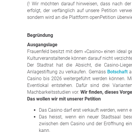
(! Wir möchten darauf hinweisen, dass nach der
erfolgt, der verfänglich auf unsere Petition ver
sondern wird an die Plattform openPetition überwi
Begründung
Ausgangslage
Frauenfeld besitzt mit dem «Casino» einen ideal g
Kulturveranstaltende können darauf nicht verzicht
Der Stadtrat hat die Absicht, die Casino-Lieg
Anlagestiftung zu verkaufen. Gemäss
Botschaft
an
Casino bis 2026 weitergeführt werden können. Mi
Eventlokal entstehen. Dafür sind drei Variant
Machbarkeitsstudien vor.
Wir finden, dieses Vorge
Das wollen wir mit unserer Petition
Das Casino darf erst verkauft werden, wenn 
Das heisst, wenn ein neuer Stadtsaal besc
zwischen dem Casino und der Eröffnung ein
kann.