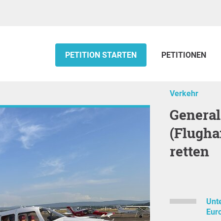
PETITION STARTEN
PETITIONEN
Verkehr
General Aviation am EuroAirport
(Flugha
retten
Unt
Euro