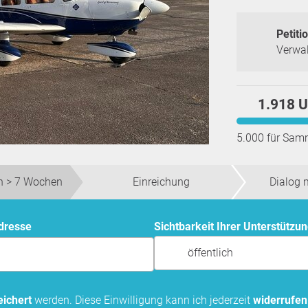
Petitio
Verwal
1.918 U
5.000 für Sam
 > 7 Wochen
Einreichung
Dialog 
Adresse
Sichtbarkeit Ihrer Unterstützu
öffentlich
ichert
werden. Diese Einwilligung kann ich jederzeit
widerrufen