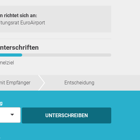
n richtet sich an:
tungsrat EuroAirport
nterschriften
melziel
mit Empfänger
Entscheidung
ng
UNTERSCHREIBEN
.