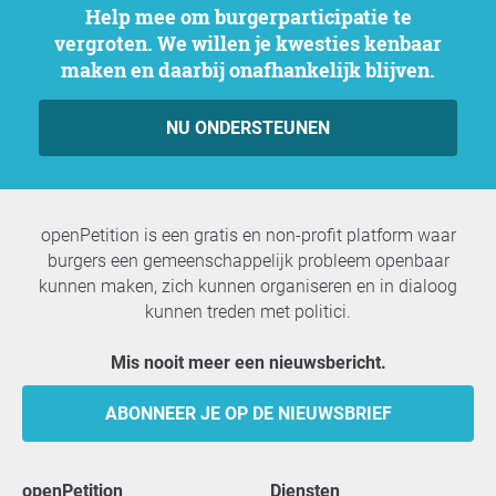
Help mee om burgerparticipatie te
vergroten. We willen je kwesties kenbaar
maken en daarbij onafhankelijk blijven.
NU ONDERSTEUNEN
openPetition is een gratis en non-profit platform waar
burgers een gemeenschappelijk probleem openbaar
kunnen maken, zich kunnen organiseren en in dialoog
kunnen treden met politici.
Mis nooit meer een nieuwsbericht.
ABONNEER JE OP DE NIEUWSBRIEF
openPetition
Diensten