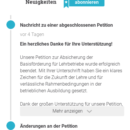
Neuigkeiten
abonnieren
die Kosten für alternative Ausbildungsformen
werden deutlich steigen
damit wird der Staatshaushalt stärker belastet als
mit der bestehenden Förderung.
Nachricht zu einer abgeschlossenen Petition
vor 4 Tagen
Die betriebliche Lehrlingsausbildung ist ein tragendes
Ein herzliches Danke für Ihre Unterstützung!
System für Wirtschaft und Gesellschaft. Sie funktioniert
nur, wenn Betriebe bereit sind, diese Verantwortung zu
Unsere Petition zur Absicherung der
übernehmen. Diese Bereitschaft ist vorhanden – sie
Basisförderung für Lehrbetriebe wurde erfolgreich
braucht jedoch stabile und verlässliche
beendet. Mit Ihrer Unterschrift haben Sie ein klares
Rahmenbedingungen.
Zeichen für die Zukunft der Lehre und für
verlässliche Rahmenbedingungen in der
betrieblichen Ausbildung gesetzt.
Begründung
Die duale Ausbildung ist ein zentraler Bestandteil des
Dank der großen Unterstützung für unsere Petition,
österreichischen Bildungs- und Wirtschaftssystems. Rund
unseres öffentlichen Aufrufs und des intensiven
Mehr anzeigen
100.000 Lehrlinge werden aktuell in Österreich
Austauschs mit dem Bundesministerium für
ausgebildet, mehr als 27.000 Betriebe übernehmen diese
Wirtschaft, Energie und Tourismus sowie dem für
Änderungen an der Petition
Verantwortung.