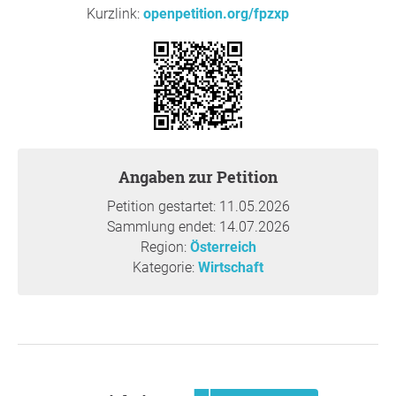
vor allem aus der laufenden politischen Diskussion
Kurzlink:
openpetition.org/fpzxp
herausgenommen werden.
Betriebe brauchen Planungssicherheit, um ihrer
Verantwortung in der Ausbildung weiterhin
nachkommen zu können.
Gleichzeitig ist es notwendig, das bestehende System
weiterzuentwickeln. Ziel muss ein klares, verständliches
Angaben zur Petition
und administrativ einfaches Modell sein, das die
Petition gestartet: 11.05.2026
tatsächlichen Ausbildungsinvestitionen der Betriebe
Sammlung endet: 14.07.2026
anerkennt und unterstützt.
Region:
Österreich
Kategorie:
Wirtschaft
Eine Abschaffung der Basisförderung sowie auch eine
Reduzierung der finanziellen Unterstützung hat
unmittelbare Konsequenzen:
Die Zahl der Ausbildungsbetriebe wird sinken
das Angebot an Lehrstellen wird zurückgehen
der Fachkräftemangel wird sich weiter verschärfen