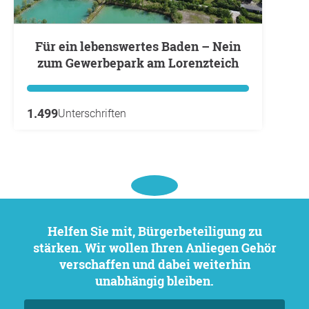
Für ein lebenswertes Baden – Nein
zum Gewerbepark am Lorenzteich
1.499
Unterschriften
Helfen Sie mit, Bürgerbeteiligung zu
stärken. Wir wollen Ihren Anliegen Gehör
verschaffen und dabei weiterhin
unabhängig bleiben.