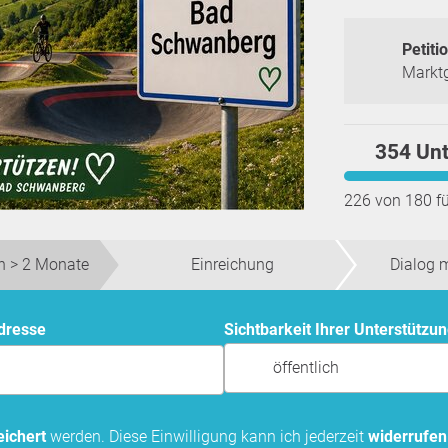
Petitio
Markt
354 Unt
226 von 180 f
 > 2 Monate
Einreichung
Dialog 
Adresse
Sichtbarkeit Ihrer Unterstützu
öffentlich
ichert
werden. Diese Einwilligung kann ich jederzeit
widerrufen