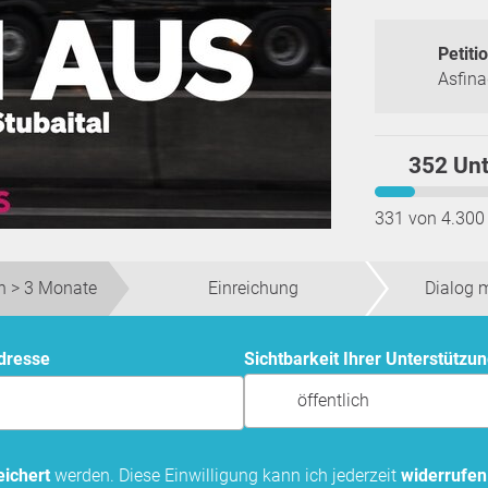
Petitio
Asfina
352 Unt
331 von 4.300
 > 3 Monate
Einreichung
Dialog 
Adresse
Sichtbarkeit Ihrer Unterstützu
öffentlich
ichert
werden. Diese Einwilligung kann ich jederzeit
widerrufen