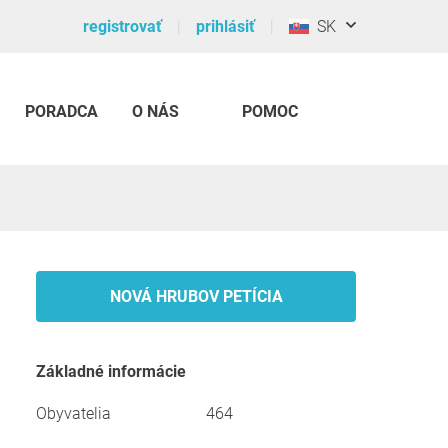
registrovať
prihlásiť
SK
PORADCA
O NÁS
POMOC
NOVÁ HRUBOV PETÍCIA
Základné informácie
Obyvatelia
464