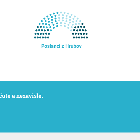
Poslanci z Hrubov
čuté a nezávislé.