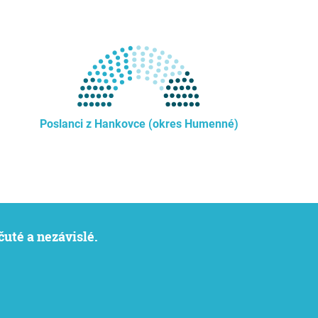
Poslanci z Hankovce (okres Humenné)
čuté a nezávislé.