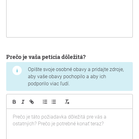
Prečo je vaša petícia dôležitá?
Opíšte svoje osobné obavy a pridajte zdroje,
aby vaše obavy pochopilo a aby ich
podporilo viac ľudí.