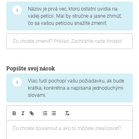
Názov je prvá vec, ktorú ostatní uvidia na
vašej petícii. Mal by stručne a jasne zhrnúť,
čo sa vašou petíciou snažíte zmeniť.
Popíšte svoj nárok
Viac ľudí pochopí vašu požiadavku, ak bude
krátka, konkrétna a napísaná jednoduchými
slovami.