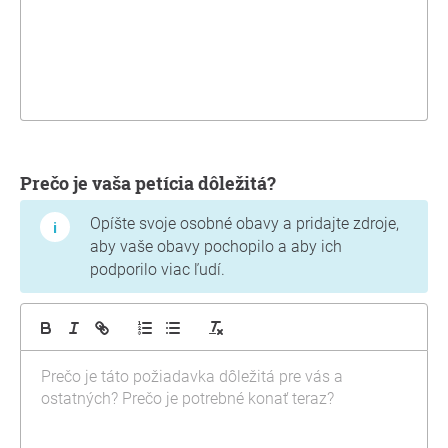
Prečo je vaša petícia dôležitá?
Opíšte svoje osobné obavy a pridajte zdroje,
aby vaše obavy pochopilo a aby ich
podporilo viac ľudí.