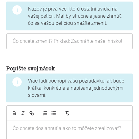
Názov je prvá vec, ktorú ostatní uvidia na
vašej petícii. Mal by stručne a jasne zhrnúť,
čo sa vašou petíciou snažíte zmeniť.
Popíšte svoj nárok
Viac ľudí pochopí vašu požiadavku, ak bude
krátka, konkrétna a napísaná jednoduchými
slovami.