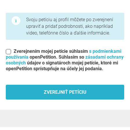
Podmienky používania a zásady ochrany osobných údajov
Svoju petíciu aj profil môžete po zverejnení
upraviť a pridať podrobnosti, ako napríklad
video, telefónne číslo a ďalšie informácie.
Zverejnením mojej petície súhlasím
s podmienkami
používania
openPetition. Súhlasím so
zásadami ochrany
osobných
údajov o signatároch mojej petície, ktoré mi
openPetition sprístupňuje na účely jej podania.
ZVEREJNIŤ PETÍCIU