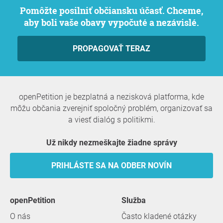
Pomôžte posilniť občiansku účasť. Chceme,
aby boli vaše obavy vypočuté a nezávislé.
PROPAGOVAŤ TERAZ
openPetition je bezplatná a nezisková platforma, kde
môžu občania zverejniť spoločný problém, organizovať sa
a viesť dialóg s politikmi.
Už nikdy nezmeškajte žiadne správy
PRIHLÁSTE SA NA ODBER NOVÍN
openPetition
služba
O nás
Často kladené otázky