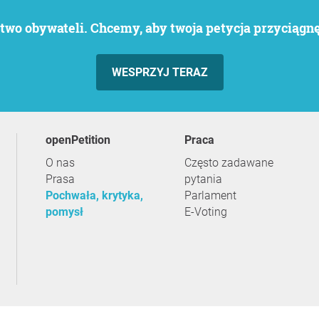
wo obywateli. Chcemy, aby twoja petycja przyciągnęł
WESPRZYJ TERAZ
openPetition
praca
O nas
Często zadawane
Prasa
pytania
Pochwała, krytyka,
Parlament
pomysł
E-Voting