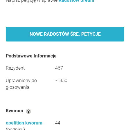
Napisz petycję w sprawie
Radostów Średni
NOWE RADOSTÓW ŚRE. PETYCJE
Podstawowe Informacje
Rezydent
467
Uprawniony do
~ 350
głosowania
Kworum
opetition kworum
44
(podpisy)