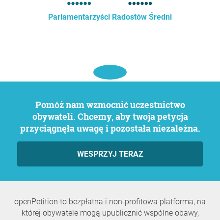
Parlamentarzyści Radostów Średni
Pomóż nam wzmocnić uczestnictwo
obywateli. Chcemy, aby twoja petycja
przyciągnęła uwagę i pozostała niezależna.
WESPRZYJ TERAZ
openPetition to bezpłatna i non-profitowa platforma, na
której obywatele mogą upublicznić wspólne obawy,