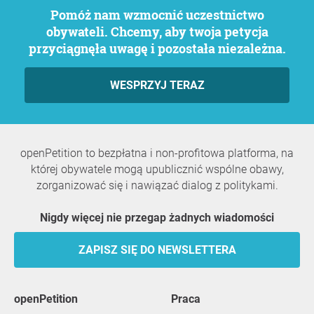
Pomóż nam wzmocnić uczestnictwo
obywateli. Chcemy, aby twoja petycja
przyciągnęła uwagę i pozostała niezależna.
WESPRZYJ TERAZ
openPetition to bezpłatna i non-profitowa platforma, na
której obywatele mogą upublicznić wspólne obawy,
zorganizować się i nawiązać dialog z politykami.
Nigdy więcej nie przegap żadnych wiadomości
ZAPISZ SIĘ DO NEWSLETTERA
openPetition
praca