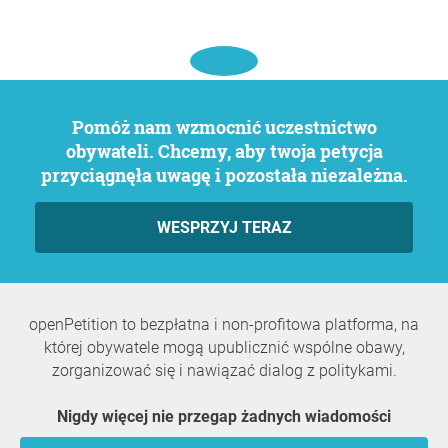
Pomóż nam wzmocnić uczestnictwo
obywateli. Chcemy, aby twoja petycja
przyciągnęła uwagę i pozostała niezależna.
WESPRZYJ TERAZ
openPetition to bezpłatna i non-profitowa platforma, na
której obywatele mogą upublicznić wspólne obawy,
zorganizować się i nawiązać dialog z politykami.
Nigdy więcej nie przegap żadnych wiadomości