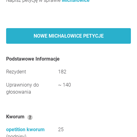
Napisz petycję w sprawie
Michałowice
NOWE MICHAŁOWICE PETYCJE
Podstawowe Informacje
Rezydent
182
Uprawniony do
~ 140
głosowania
Kworum
opetition kworum
25
(podpisy)