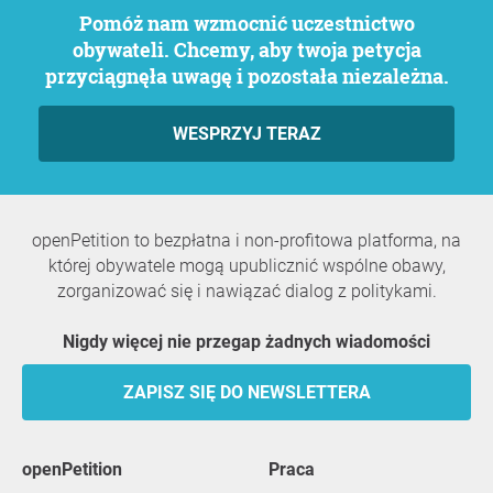
Pomóż nam wzmocnić uczestnictwo
obywateli. Chcemy, aby twoja petycja
przyciągnęła uwagę i pozostała niezależna.
WESPRZYJ TERAZ
openPetition to bezpłatna i non-profitowa platforma, na
której obywatele mogą upublicznić wspólne obawy,
zorganizować się i nawiązać dialog z politykami.
Nigdy więcej nie przegap żadnych wiadomości
ZAPISZ SIĘ DO NEWSLETTERA
openPetition
praca