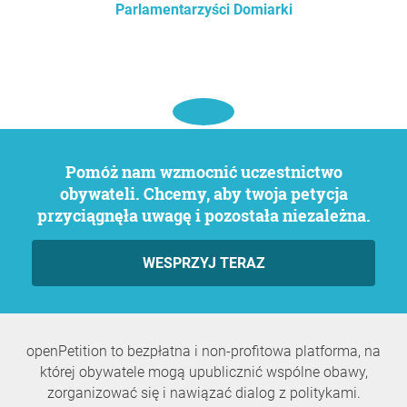
Parlamentarzyści Domiarki
Pomóż nam wzmocnić uczestnictwo
obywateli. Chcemy, aby twoja petycja
przyciągnęła uwagę i pozostała niezależna.
WESPRZYJ TERAZ
openPetition to bezpłatna i non-profitowa platforma, na
której obywatele mogą upublicznić wspólne obawy,
zorganizować się i nawiązać dialog z politykami.