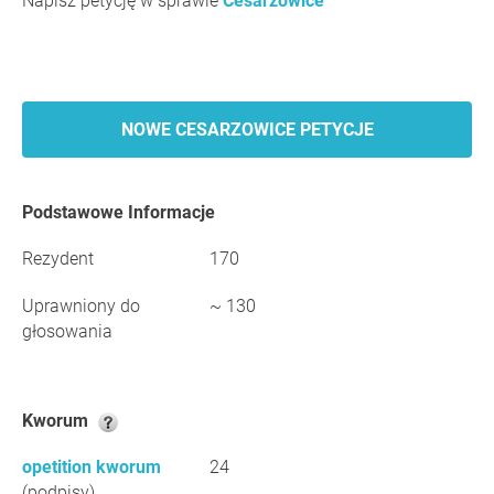
Napisz petycję w sprawie
Cesarzowice
NOWE CESARZOWICE PETYCJE
Podstawowe Informacje
Rezydent
170
Uprawniony do
~ 130
głosowania
Kworum
opetition kworum
24
(podpisy)