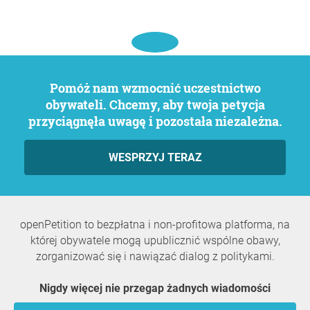
Pomóż nam wzmocnić uczestnictwo
obywateli. Chcemy, aby twoja petycja
przyciągnęła uwagę i pozostała niezależna.
WESPRZYJ TERAZ
openPetition to bezpłatna i non-profitowa platforma, na
której obywatele mogą upublicznić wspólne obawy,
zorganizować się i nawiązać dialog z politykami.
Nigdy więcej nie przegap żadnych wiadomości