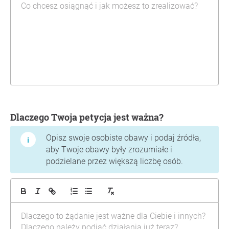
Dlaczego Twoja petycja jest ważna?
Opisz swoje osobiste obawy i podaj źródła,
aby Twoje obawy były zrozumiałe i
podzielane przez większą liczbę osób.